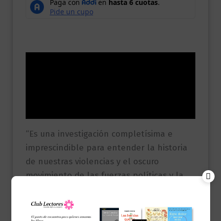
Descripción
Información adicional
Valoraciones (0)
“Es una investigación completísima e
imprescindible para entender la historia
de nuestras violencias y el oscuro
movimiento de las fuerzas políticas y la
justicia en el país”. Pilar Quintana,
escritora