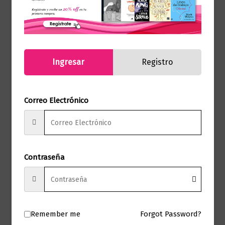
Referencia
9786287827448
(ISBN)
Marca
Editorial Planeta
Ingresar
Registro
Páginas
656
Diana Salinas
Correo Electrónico
Autor
Plaza
Sello
Editorial Planeta
Formato
15 x 23
Contraseña
Presentación
Tapa Blanda
Remember me
Forgot Password?
No hay valoraciones aún.