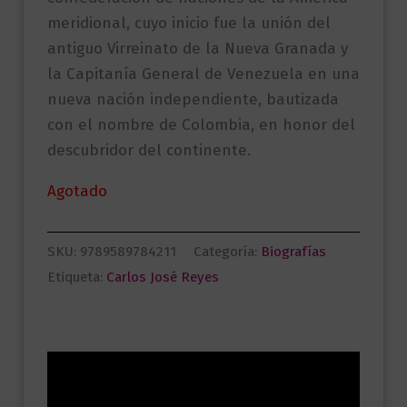
meridional, cuyo inicio fue la unión del
antiguo Virreinato de la Nueva Granada y
la Capitanía General de Venezuela en una
nueva nación independiente, bautizada
con el nombre de Colombia, en honor del
descubridor del continente.
Agotado
SKU:
9789589784211
Categoría:
Biografías
Etiqueta:
Carlos José Reyes
Descripción