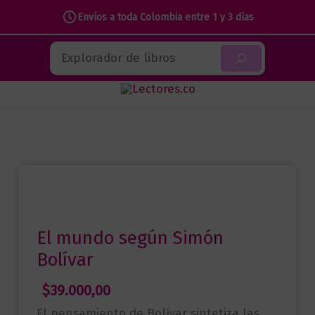
Envíos a toda Colombia entre 1 y 3 días
Ir
Buscar
al
contenido
El mundo según Simón
Bolívar
$
39.000,00
El pensamiento de Bolívar sintetiza las