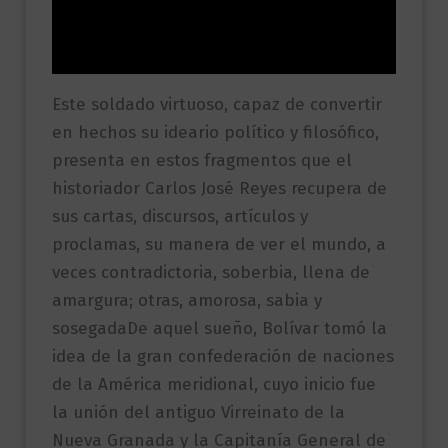
Información adicional
Valoraciones (0)
Este soldado virtuoso, capaz de convertir
en hechos su ideario político y filosófico,
presenta en estos fragmentos que el
historiador Carlos José Reyes recupera de
sus cartas, discursos, artículos y
proclamas, su manera de ver el mundo, a
veces contradictoria, soberbia, llena de
amargura; otras, amorosa, sabia y
sosegadaDe aquel sueño, Bolívar tomó la
idea de la gran confederación de naciones
de la América meridional, cuyo inicio fue
la unión del antiguo Virreinato de la
Nueva Granada y la Capitanía General de