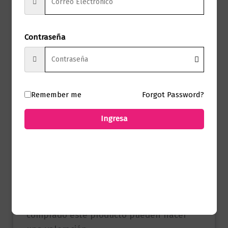
Marca
Icono
Páginas
200
Contraseña
Autor
Carlos José Reyes
Sello
Icono
Remember me
Forgot Password?
Formato
13 x 23
Ingresa
Presentación
Tapa Blanda
No hay valoraciones aún.
Solo los usuarios registrados que hayan
comprado este producto pueden hacer