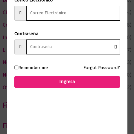
Bienestar
(230)
Ciencia y Conocimiento
(74)
Cómic y Fantasía
(88)
Contraseña
Infantil y Juvenil
(210)
Literatura
(367)
Negocios
(43)
Remember me
Forgot Password?
Novedades
(110)
Ingresa
Ofertas
(12)
Filtrar por Autor
Filtrar por editorial