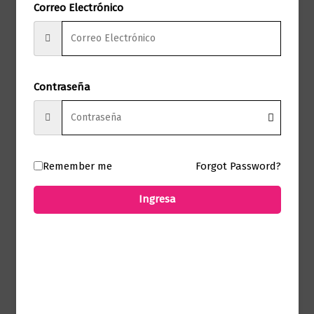
Correo Electrónico
los archivos y la teoría política para
iluminar las sombras del pasado nacional.
Contraseña
Productos relacionados
Remember me
Forgot Password?
Actualidad
Montes de María
Ingresa
$
65.000,00
Añadir al carrito