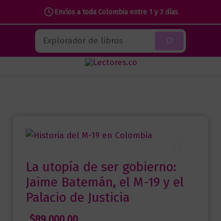
utopía
Envíos a toda Colombia entre 1 y 3 días
de
Ir
ser
Buscar
al
gobierno:
contenido
Jaime
Batemán,
el
M-
19
y
el
Palacio
La utopía de ser gobierno:
de
Jaime Batemán, el M-19 y el
Justicia
Palacio de Justicia
cantidad
$
89.000,00