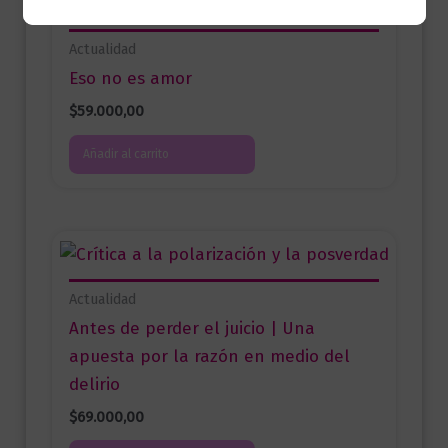
Actualidad
Eso no es amor
$
59.000,00
Añadir al carrito
Actualidad
Antes de perder el juicio | Una
apuesta por la razón en medio del
delirio
$
69.000,00