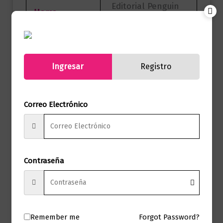
Editorial Penguin
Marca
Random House
Páginas
440
Autor
Moisés Naím
Ingresar
Registro
Sello
DEBOLS!LLO
Correo Electrónico
Formato
13 x 19
Presentación
Tapa Blanda
Contraseña
No hay valoraciones aún.
Solo los usuarios registrados que hayan
Remember me
Forgot Password?
comprado este producto pueden hacer