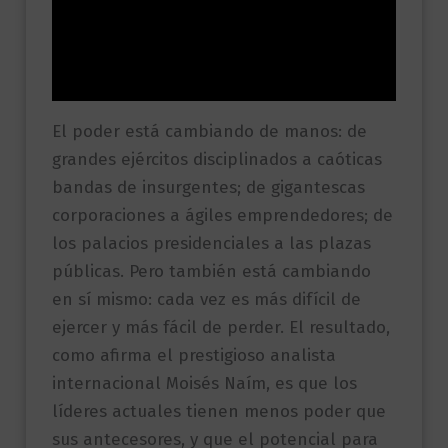
Información adicional
Valoraciones (0)
El poder está cambiando de manos: de
grandes ejércitos disciplinados a caóticas
bandas de insurgentes; de gigantescas
corporaciones a ágiles emprendedores; de
los palacios presidenciales a las plazas
públicas. Pero también está cambiando
en sí mismo: cada vez es más difícil de
ejercer y más fácil de perder. El resultado,
como afirma el prestigioso analista
internacional Moisés Naím, es que los
líderes actuales tienen menos poder que
sus antecesores, y que el potencial para