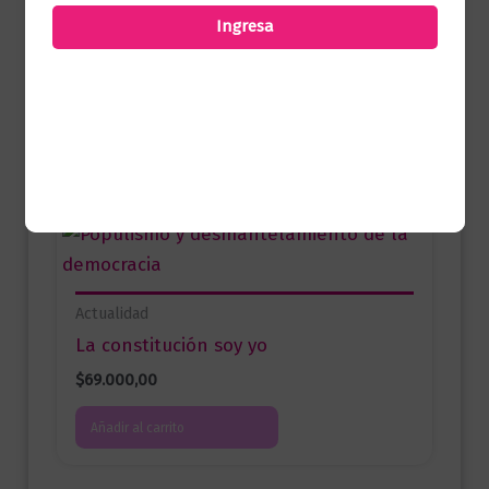
comprado este producto pueden hacer
Ingresa
una valoración.
Productos relacionados
Actualidad
La constitución soy yo
$
69.000,00
Añadir al carrito