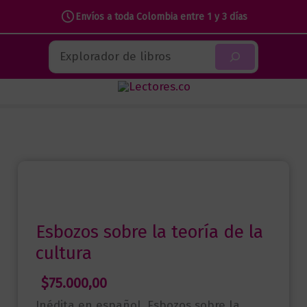
Envíos a toda Colombia entre 1 y 3 días
Ir
Buscar
al
contenido
Esbozos sobre la teoría de la
cultura
$
75.000,00
Inédita en español, Esbozos sobre la