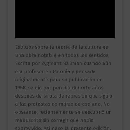
Descripción
Información adicional
Valoraciones (0)
Esbozos sobre la teoría de la cultura es
una obra notable en todos los sentidos.
Escrita por Zygmunt Bauman cuando aún
era profesor en Polonia y pensada
originalmente para su publicación en
1968, se dio por perdida durante años
después de la ola de represión que siguió
a las protestas de marzo de ese año. No
obstante, recientemente se descubrió un
manuscrito sin corregir que había
sobrevivido. Así nace la presente edición.