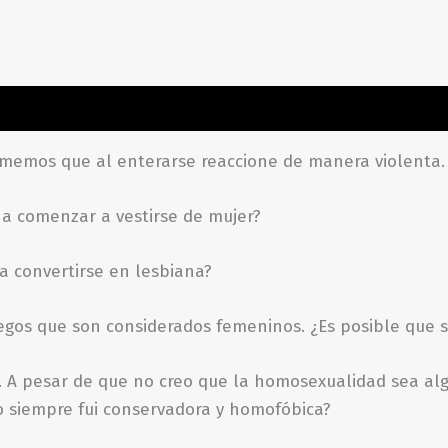
ones (0)
tememos que al enterarse reaccione de manera violent
 a comenzar a vestirse de mujer?
 a convertirse en lesbiana?
juegos que son considerados femeninos. ¿Es posible que
o. A pesar de que no creo que la homosexualidad sea alg
o siempre fui conservadora y homofóbica?