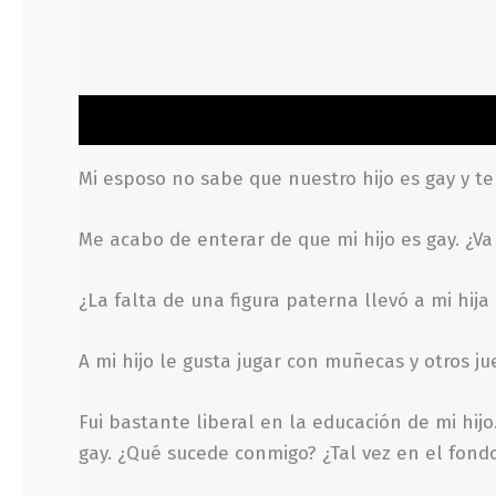
Descripción
Información adicional
Valoraci
Mi esposo no sabe que nuestro hijo es gay y 
Me acabo de enterar de que mi hijo es gay. ¿Va
¿La falta de una figura paterna llevó a mi hija
A mi hijo le gusta jugar con muñecas y otros 
Fui bastante liberal en la educación de mi hij
gay. ¿Qué sucede conmigo? ¿Tal vez en el fond