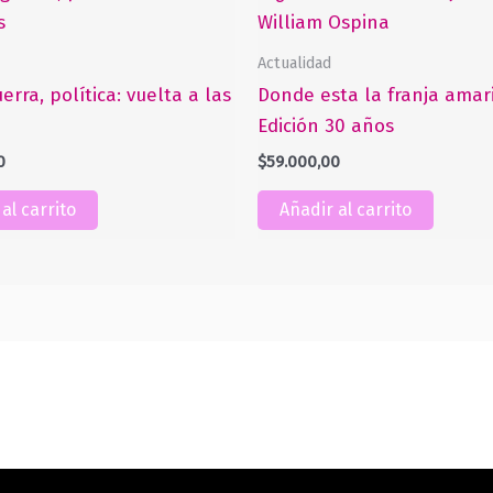
Actualidad
uerra, política: vuelta a las
Donde esta la franja amari
Edición 30 años
0
$
59.000,00
al carrito
Añadir al carrito