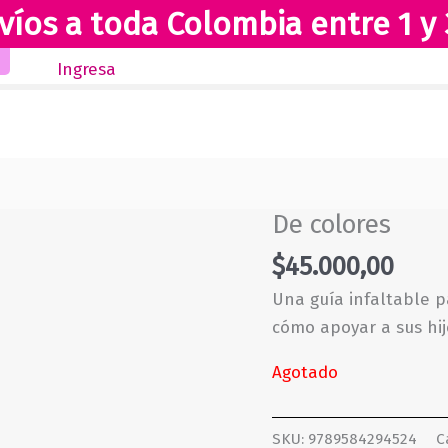
víos a toda Colombia entre 1 y 
Inicio
Novedades
Revista Club Lectores
Ingresa
De colores
$
45.000,00
Una guía infaltable 
cómo apoyar a sus hij
Agotado
SKU:
9789584294524
C