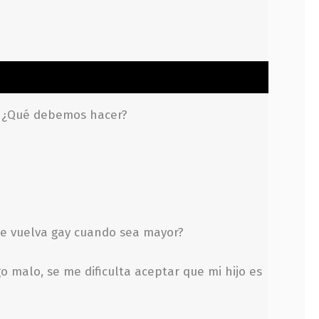
a. ¿Qué debemos hacer?
 se vuelva gay cuando sea mayor?
o malo, se me dificulta aceptar que mi hijo es