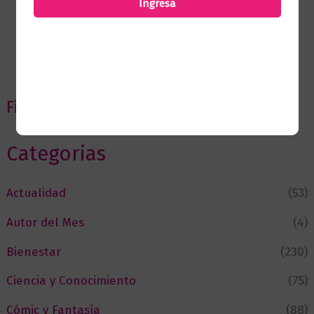
Ingresa
Filtrar por precio
Categorias
Actualidad
(53)
Autor del Mes
(4)
Bienestar
(230)
Ciencia y Conocimiento
(75)
Cómic y Fantasía
(88)