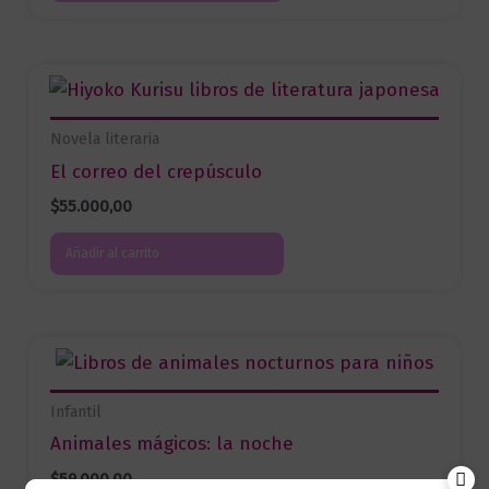
Novela literaria
El correo del crepúsculo
$
55.000,00
Añadir al carrito
Infantil
Animales mágicos: la noche
$
59.000,00