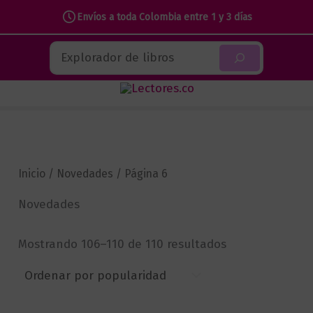
Envíos a toda Colombia entre 1 y 3 días
Ir
Buscar
al
contenido
Inicio
/
Novedades
/ Página 6
Novedades
Sorted
Mostrando 106–110 de 110 resultados
by
popularity