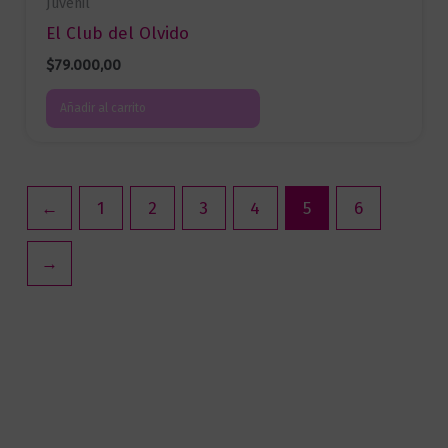
Juvenil
El Club del Olvido
$
79.000,00
Añadir al carrito
←
1
2
3
4
5
6
→