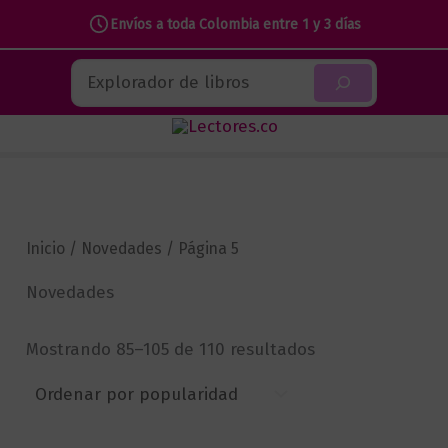
Envíos a toda Colombia entre 1 y 3 días
Ir
Buscar
al
contenido
Inicio
/
Novedades
/ Página 5
Novedades
Sorted
Mostrando 85–105 de 110 resultados
by
popularity