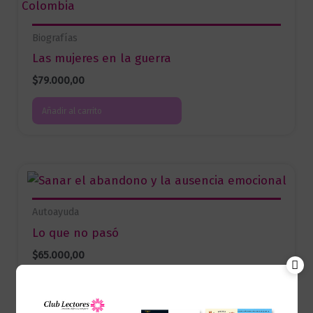
Biografías
Las mujeres en la guerra
$
79.000,00
Añadir al carrito
Autoayuda
Lo que no pasó
$
65.000,00
Añadir al carrito