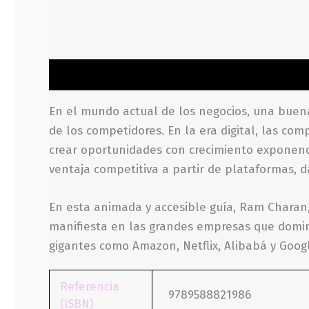
Descripción
Información adicional
Valoraci
En el mundo actual de los negocios, una buena
de los competidores. En la era digital, las co
crear oportunidades con crecimiento exponenci
ventaja competitiva a partir de plataformas, 
En esta animada y accesible guía, Ram Charan,
manifiesta en las grandes empresas que domin
gigantes como Amazon, Netflix, Alibabá y Goog
Referencia
9789588821986
(ISBN)