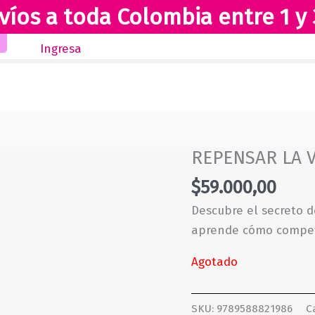
víos a toda Colombia entre 1 y 
Inicio
Novedades
Revista Club Lectores
Ingresa
REPENSAR LA 
$
59.000,00
Descubre el secreto d
aprende cómo competi
Agotado
SKU:
9789588821986
C