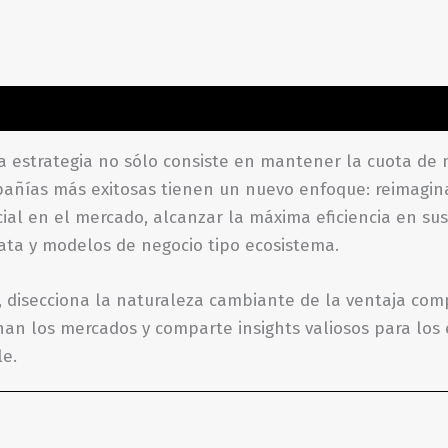
ones (0)
 estrategia no sólo consiste en mantener la cuota de m
mpañías más exitosas tienen un nuevo enfoque: reimagina
al en el mercado, alcanzar la máxima eficiencia en sus
data y modelos de negocio tipo ecosistema.
 disecciona la naturaleza cambiante de la ventaja compe
an los mercados y comparte insights valiosos para lo
le.