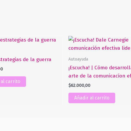
Autoayuda
strategias de la guerra
¡Escucha! | Cómo desarroll
00
arte de la comunicacíon ef
al carrito
$
62.000,00
Añadir al carrito