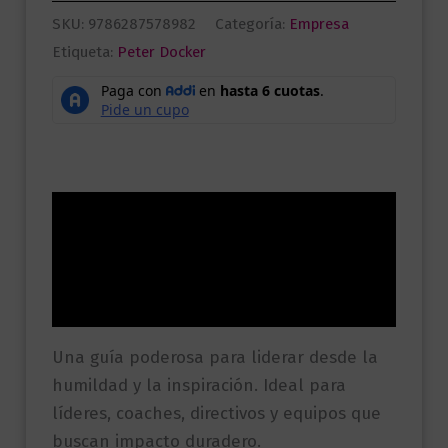
SKU:
9786287578982
Categoría:
Empresa
Etiqueta:
Peter Docker
Descripción
Información adicional
Valoraciones (0)
Una guía poderosa para liderar desde la
humildad y la inspiración. Ideal para
líderes, coaches, directivos y equipos que
buscan impacto duradero.