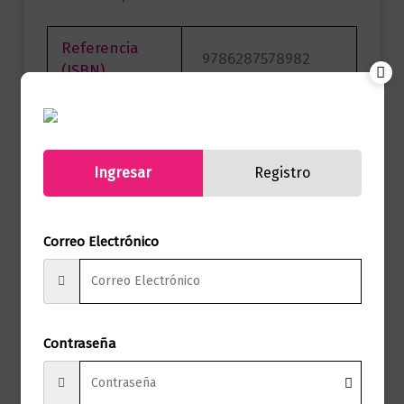
Referencia
9786287578982
(ISBN)
Marca
Editorial Planeta
Páginas
224
Ingresar
Registro
Autor
Peter Docker
Correo Electrónico
Sello
Paidos Empresa
Formato
15 x 23
Presentación
Tapa Blanda
Contraseña