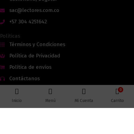
sac@lectores.com.co
+57 304 4251642
Políticas
Términos y Condiciones
Política de Privacidad
Política de envíos
Contáctanos
0
Inicio
Menú
Mi Cuenta
Carrito
Todos los derechos reservados © 2026 Lectores.co |
Lectores.co
Bogotá - Colombia