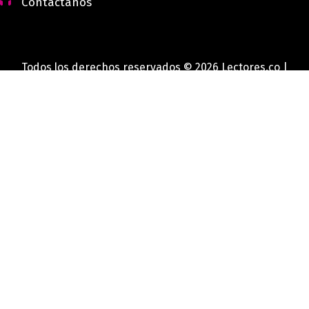
Contáctanos
Todos los derechos reservados © 2026 Lectores.co |
Lectores.co
Bogotá - Colombia
0
Inicio
Menú
Mi Cuenta
Carrito
×
Inicio
Novedades
Revista Club Lectores
Literatura
Bienestar
Infantil
Juvenil