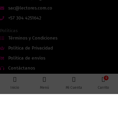
sac@lectores.com.co
+57 304 4251642
Políticas
Términos y Condiciones
Política de Privacidad
Política de envíos
Contáctanos
0
Inicio
Menú
Mi Cuenta
Carrito
Todos los derechos reservados © 2026 Lectores.co |
Lectores.co
Bogotá - Colombia