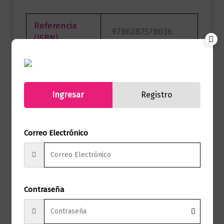
Referencia
9786287578036
(ISBN)
Marca
Editorial Planeta
Páginas
424
Ingresar
Registro
Carlos Enrique
Autor
Cavelier
Correo Electrónico
Sello
Paidos Empresa
Formato
15 x 23
Contraseña
Presentación
Tapa Blanda