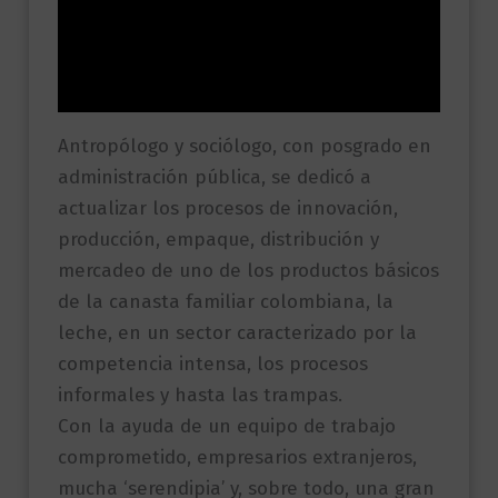
Información adicional
Valoraciones (0)
Antropólogo y sociólogo, con posgrado en
administración pública, se dedicó a
actualizar los procesos de innovación,
producción, empaque, distribución y
mercadeo de uno de los productos básicos
de la canasta familiar colombiana, la
leche, en un sector caracterizado por la
competencia intensa, los procesos
informales y hasta las trampas.
Con la ayuda de un equipo de trabajo
comprometido, empresarios extranjeros,
mucha ‘serendipia’ y, sobre todo, una gran