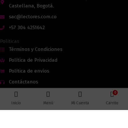
Castellana, Bogotá.
sac@lectores.com.co
+57 304 4251642
Políticas
Términos y Condiciones
Política de Privacidad
Política de envíos
Contáctanos
0
Inicio
Menú
Mi Cuenta
Carrito
Todos los derechos reservados © 2026 Lectores.co |
Lectores.co
Bogotá - Colombia