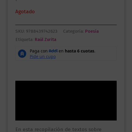
Agotado
SKU:
9788439742623
Categoría:
Poesía
Etiqueta:
Raúl Zurita
Descripción
Información adicional
Valoraciones (0)
En esta recopilación de textos sobre