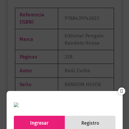
Referencia
9788439742623
(ISBN)
Editorial Penguin
Marca
Random House
Páginas
328
Autor
Raúl Zurita
Sello
RANDOM HOUSE
Formato
14 x 23
Presentación
Tapa Blanda
Ingresar
Registro