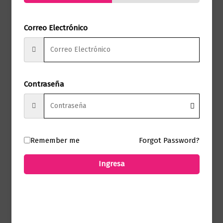
No hay valoraciones aún.
Correo Electrónico
Solo los usuarios registrados que hayan
comprado este producto pueden hacer
una valoración.
Contraseña
Productos relacionados
Remember me
Forgot Password?
Ingresa
Poesía
Roma ardiendo y tú bailando