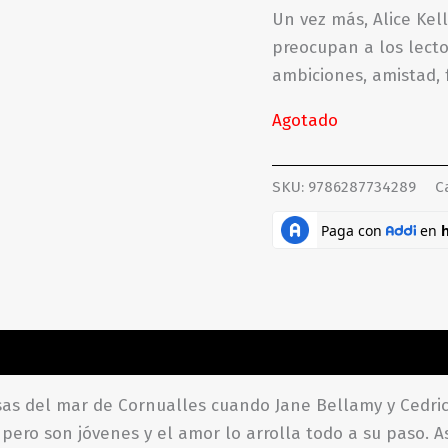
Un vez más, Alice Kel
preocupan a los lecto
ambiciones, amistad, f
Agotado
SKU:
9786287734289
C
ones (0)
esas del mar de Cornualles cuando Jane Bellamy y Cedri
pero son jóvenes y el amor lo arrolla todo a su paso. A