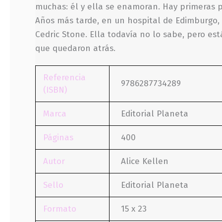
muchas: él y ella se enamoran. Hay primeras pa
Años más tarde, en un hospital de Edimburgo,
Cedric Stone. Ella todavía no lo sabe, pero es
que quedaron atrás.
Referencia
9786287734289
(ISBN)
Marca
Editorial Planeta
Páginas
400
Autor
Alice Kellen
Sello
Editorial Planeta
Formato
15 x 23