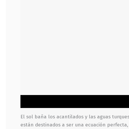
Descripción
Información adicional
Valoraci
El sol baña los acantilados y las aguas turqu
están destinados a ser una ecuación perfecta, 