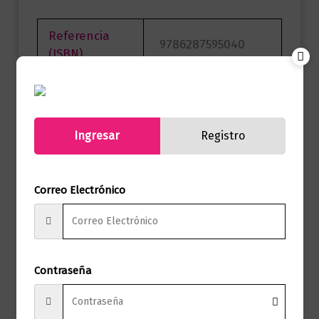
Referencia
9786287595040
(ISBN)
Marca
Editorial Planeta
Páginas
432
Ingresar
Registro
Autor
MEGAN MAXWELL
Sello
Esencia
Correo Electrónico
Formato
15 x 23
Presentación
Tapa Blanda
Contraseña