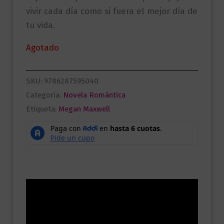
vivir cada día como si fuera el mejor día de
tu vida.
Agotado
SKU:
9786287595040
Categoría:
Novela Romántica
Etiqueta:
Megan Maxwell
Descripción
Información adicional