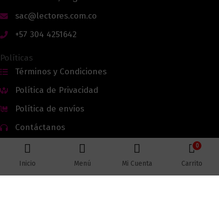
sac@lectores.com.co
+57 304 4251642
Políticas
Términos y Condiciones
Política de Privacidad
Política de envíos
Contáctanos
0
Inicio
Menú
Mi Cuenta
Carrito
Todos los derechos reservados © 2026 Lectores.co |
Lectores.co
Bogotá - Colombia