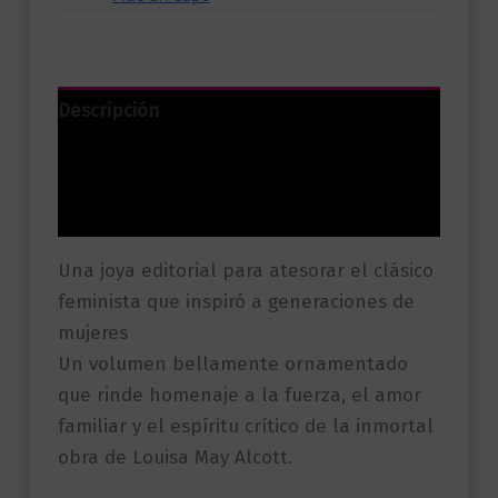
Descripción
Información adicional
Valoraciones (0)
Una joya editorial para atesorar el clásico
feminista que inspiró a generaciones de
mujeres
Un volumen bellamente ornamentado
que rinde homenaje a la fuerza, el amor
familiar y el espíritu crítico de la inmortal
obra de Louisa May Alcott.