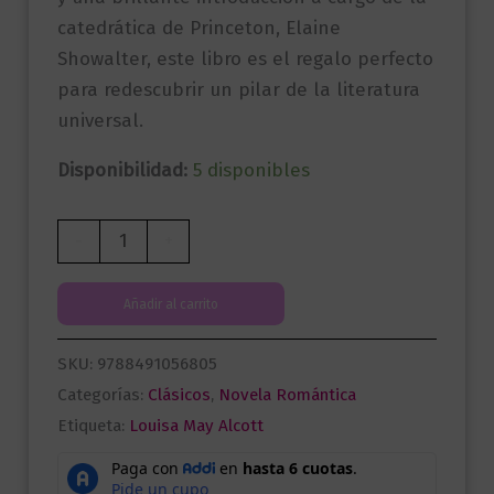
catedrática de Princeton, Elaine
Showalter, este libro es el regalo perfecto
para redescubrir un pilar de la literatura
universal.
Disponibilidad:
5 disponibles
Mujercitas
-
+
|
Edición
Añadir al carrito
especial
con
SKU:
9788491056805
cantos
Categorías:
Clásicos
,
Novela Romántica
tintados
Etiqueta:
Louisa May Alcott
cantidad