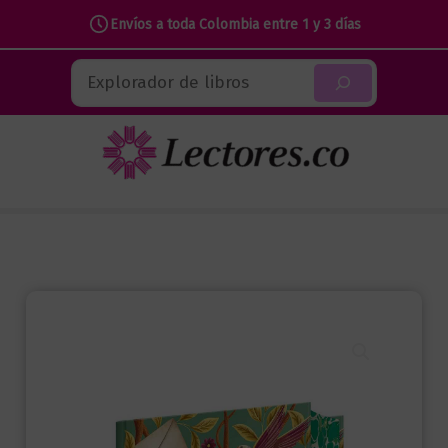
Edición
Envíos a toda Colombia entre 1 y 3 días
especial
Ir
Buscar
con
al
cantos
contenido
tintados
cantidad