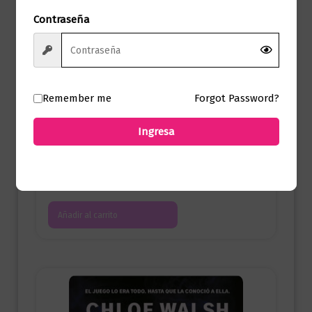
Contraseña
Remember me
Forgot Password?
Juvenil
Ingresa
Redeeming 6 (Los chicos de Tommen
4)
$
95.000,00
Añadir al carrito