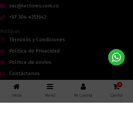
sac@lectores.com.co
+57 304 4251642
Políticas
Términos y Condiciones
Política de Privacidad
Política de envíos
Contáctanos
0
Inicio
Menú
Mi Cuenta
Carrito
Todos los derechos reservados © 2026 Lectores.co |
Lectores.co
Bogotá - Colombia