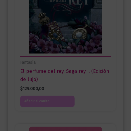
Fantasía
El perfume del rey. Saga rey I. (Edición
de lujo)
$
129.000,00
Añadir al carrito