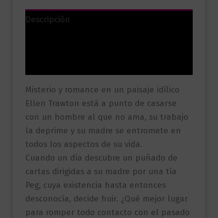
Descripción
Información adicional
Valoraciones (0)
Misterio y romance en un paisaje idílico
Ellen Trawton está a punto de casarse
con un hombre al que no ama, su trabajo
la deprime y su madre se entromete en
todos los aspectos de su vida.
Cuando un día descubre un puñado de
cartas dirigidas a su madre por una tía
Peg, cuya existencia hasta entonces
desconocía, decide huir. ¿Qué mejor lugar
para romper todo contacto con el pasado