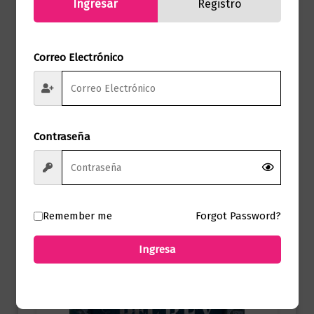
Ingresar
Registro
Correo Electrónico
Novela Romántica
El día que dejo de nevar en Alaska
$
78.000,00
Contraseña
Añadir al carrito
Remember me
Forgot Password?
Ingresa