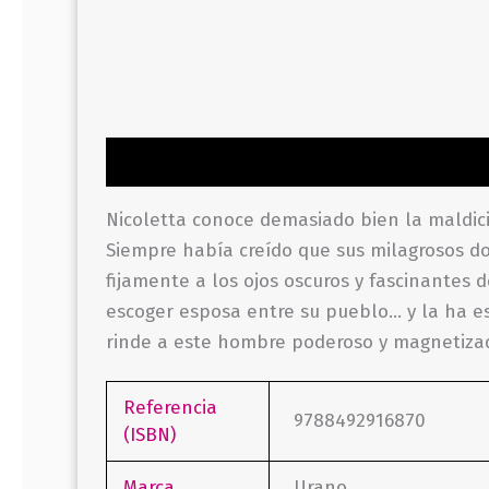
Descripción
Información adicional
Valor
Nicoletta conoce demasiado bien la maldició
Siempre había creído que sus milagrosos d
fijamente a los ojos oscuros y fascinantes 
escoger esposa entre su pueblo… y la ha esc
rinde a este hombre poderoso y magnetizado
Referencia
9788492916870
(ISBN)
Marca
Urano