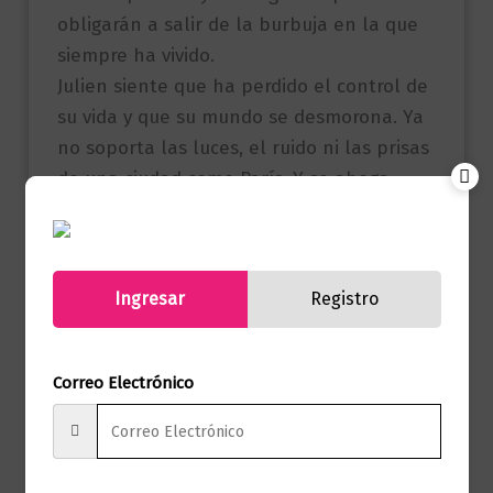
obligarán a salir de la burbuja en la que
siempre ha vivido.
Julien siente que ha perdido el control de
su vida y que su mundo se desmorona. Ya
no soporta las luces, el ruido ni las prisas
de una ciudad como París. Y se ahoga
dentro de una pregunta para la que no
puede encontrar respuesta.
Un tropiezo fortuito hará que las vidas de
Ingresar
Registro
Céline y Julien se unan. O no. Porque hay
casualidades que conectan a las
personas, pero hay otras que las separan
Correo Electrónico
irremediablemente.