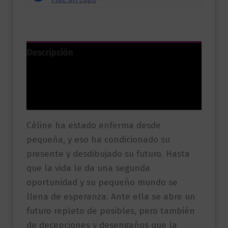
Descripción
Información adicional
Valoraciones (0)
Céline ha estado enferma desde
pequeña, y eso ha condicionado su
presente y desdibujado su futuro. Hasta
que la vida le da una segunda
oportunidad y su pequeño mundo se
llena de esperanza. Ante ella se abre un
futuro repleto de posibles, pero también
de decepciones y desengaños que la