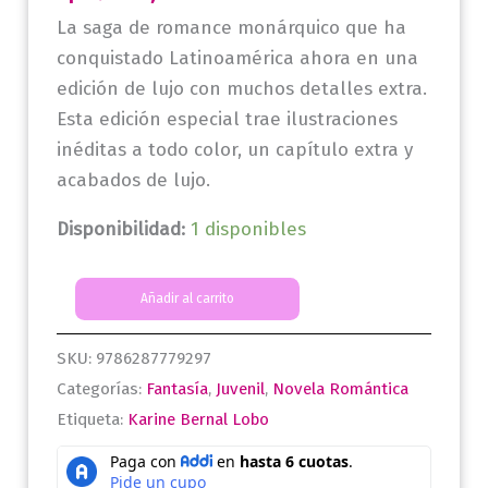
La saga de romance monárquico que ha
conquistado Latinoamérica ahora en una
edición de lujo con muchos detalles extra.
Esta edición especial trae ilustraciones
inéditas a todo color, un capítulo extra y
acabados de lujo.
Disponibilidad:
1 disponibles
El
Añadir al carrito
perfume
del
SKU:
9786287779297
rey.
Categorías:
Fantasía
,
Juvenil
,
Novela Romántica
Saga
Etiqueta:
Karine Bernal Lobo
rey
I.