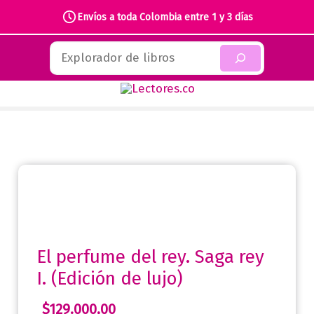
perfume
Envíos a toda Colombia entre 1 y 3 días
del
Ir
rey.
Buscar
al
Saga
contenido
rey
I.
(Edición
de
lujo)
cantidad
El perfume del rey. Saga rey
I. (Edición de lujo)
$
129.000,00