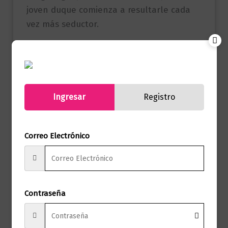
joven duque comienza a resultarle cada
vez más seductor.
Referencia
9789585531895
(ISBN)
Marca
Urano
Ingresar
Registro
Páginas
320
Correo Electrónico
Autor
Julia Quinn
Sello
Titania época
Formato
15 x 23
Contraseña
Presentación
Tapa Blanda