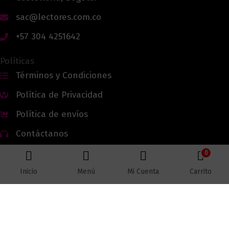
sac@lectores.com.co
+57 304 4251642
Políticas
Términos y Condiciones
Política de Privacidad
Política de envíos
Contáctanos
0
Inicio
Menú
Mi Cuenta
Carrito
Todos los derechos reservados © 2026 Lectores.co |
Lectores.co
Bogotá - Colombia