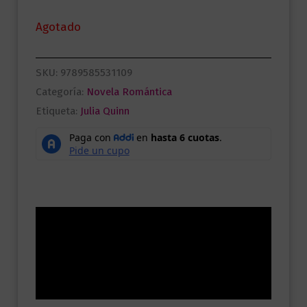
Agotado
SKU:
9789585531109
Categoría:
Novela Romántica
Etiqueta:
Julia Quinn
Descripción
Información adicional
Valoraciones (0)