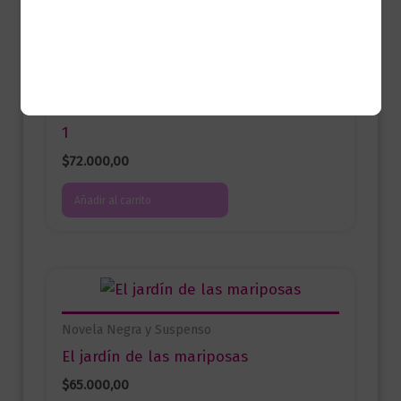
Novela Negra y Suspenso
A oscuras | Adéntrate en la oscuridad
1
$
72.000,00
Añadir al carrito
Novela Negra y Suspenso
El jardín de las mariposas
$
65.000,00