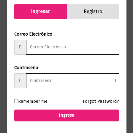
Sello
Editorial Planeta
Ingresar
Registro
Formato
15 x 23
Presentación
Tapa Blanda
Correo Electrónico
No hay valoraciones aún.
Contraseña
Solo los usuarios registrados que hayan
comprado este producto pueden hacer
una valoración.
Remember me
Forgot Password?
Ingresa
Productos relacionados