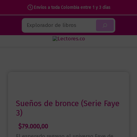
Envíos a toda Colombia entre 1 y 3 días
Ir
Buscar
al
contenido
Sueños de bronce (Serie Faye
3)
$
79.000,00
El esperado regreso al universo Faye de