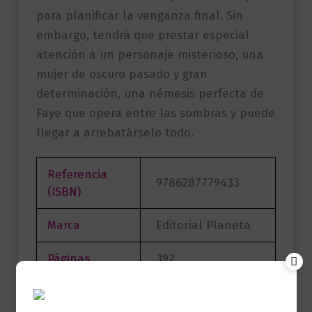
para planificar la venganza final. Sin
embargo, tendrá que prestar especial
atención a un personaje misterioso, una
mujer de oscuro pasado y gran
determinación, una némesis perfecta de
Faye que opera entre las sombras y puede
llegar a arrebatárselo todo.
Referencia
9786287779433
(ISBN)
Marca
Editorial Planeta
Páginas
392
Autor
Camilla Läckberg