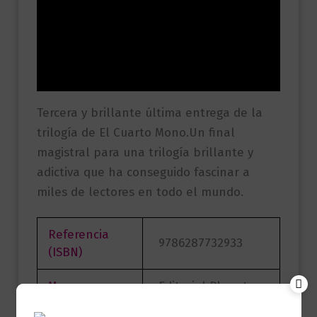
Descripción
Información adicional
Valoraciones (0)
Tercera y brillante última entrega de la
trilogía de El Cuarto Mono.Un final
magistral para una trilogía brillante y
adictiva que ha conseguido fascinar a
miles de lectores en todo el mundo.
Referencia
9786287732933
(ISBN)
Marca
Editorial Planeta