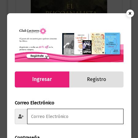
Novela Negra y Suspenso
El psicoanalista | Cantos Pintados
$
89.000,00
Ingresar
Registro
Añadir al carrito
Correo Electrónico
Contraseña