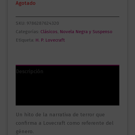
Agotado
SKU:
9786287624320
Categorías:
Clásicos
,
Novela Negra y Suspenso
Etiqueta:
H. P. Lovecraft
Descripción
Información adicional
Valoraciones (0)
Un hito de la narrativa de terror que
confirma a Lovecraft como referente del
género.