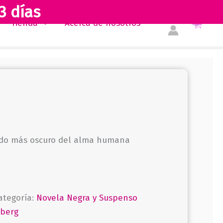
3 días
Tienda
Acerca de nosotros
 lado más oscuro del alma humana
ategoría:
Novela Negra y Suspenso
kberg