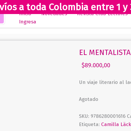
víos a toda Colombia entre 1 y 
Inicio
Novedades
Revista Club Lectores
Ingresa
EL MENTALISTA
$
89.000,00
Un viaje literario al
Agotado
SKU:
9786280001616
C
Etiqueta:
Camilla Läc