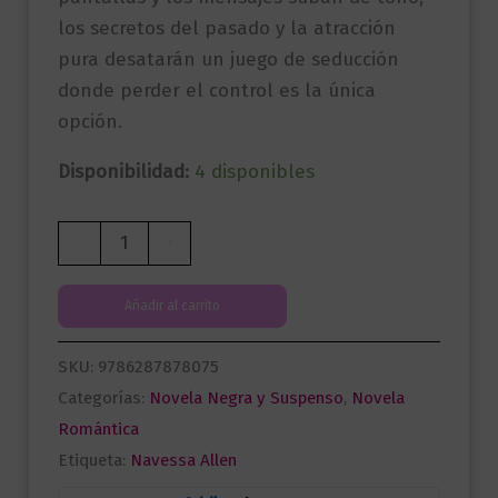
los secretos del pasado y la atracción
pura desatarán un juego de seducción
donde perder el control es la única
opción.
Disponibilidad:
4 disponibles
De
-
+
rodillas
|
Añadir al carrito
Adéntrate
en
SKU:
9786287878075
la
Categorías:
Novela Negra y Suspenso
,
Novela
oscuridad
Romántica
2
Etiqueta:
Navessa Allen
cantidad