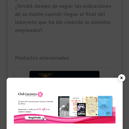
¿Tendrá tiempo de seguir las indicaciones
de su madre cuando llegue al final del
laberinto que ha ido creando su siniestro
empleador?
Productos relacionados