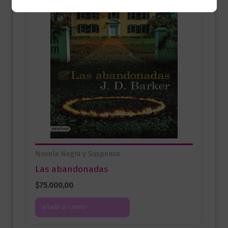
Novela Negra y Suspenso
Las abandonadas
$
75.000,00
Añadir al carrito