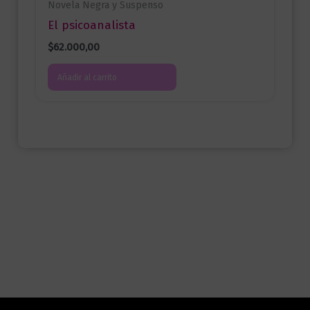
Novela Negra y Suspenso
El psicoanalista
$
62.000,00
Añadir al carrito