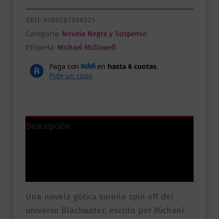
SKU:
9786287586321
Categoría:
Novela Negra y Suspenso
Etiqueta:
Michael McDowell
Descripción
Información adicional
Valoraciones (0)
Una novela gótica sureña spin off del
universo Blackwater, escrito por Michael