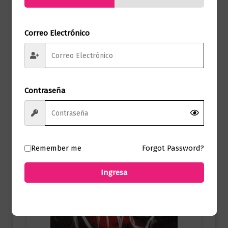
Correo Electrónico
Novela Negra y Suspenso
Una escalera hacia el cielo
$
75.000,00
Contraseña
Añadir al carrito
Remember me
Forgot Password?
Ingresa