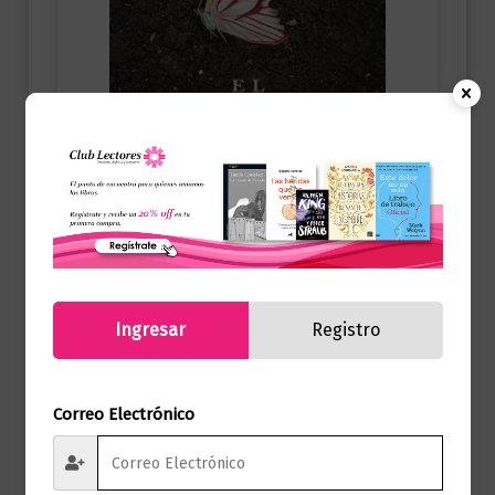
Novela Negra y Suspenso
El jardín de las mariposas
Ingresar
Registro
$
65.000,00
Añadir al carrito
Correo Electrónico