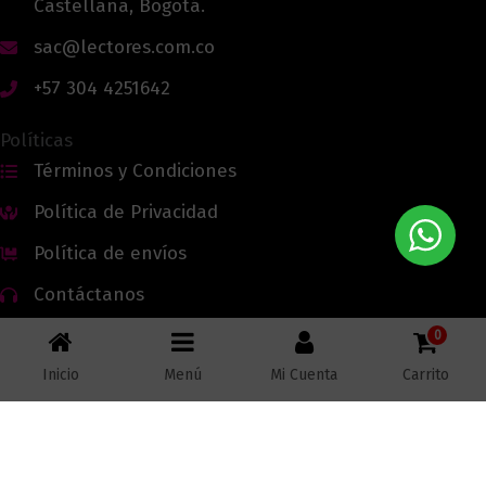
Castellana, Bogotá.
sac@lectores.com.co
+57 304 4251642
Políticas
Términos y Condiciones
Política de Privacidad
Política de envíos
Contáctanos
0
Inicio
Menú
Mi Cuenta
Carrito
Todos los derechos reservados © 2026 Lectores.co |
Lectores.co
Bogotá - Colombia