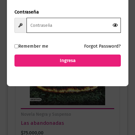
Contraseña
Remember me
Forgot Password?
Ingresa
Novela Negra y Suspenso
Las abandonadas
$
75.000,00