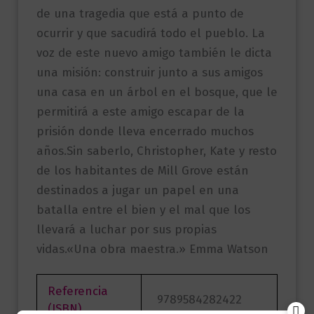
de una tragedia que está a punto de
ocurrir y que sacudirá todo el pueblo. La
voz de este nuevo amigo también le dicta
una misión: construir junto a sus amigos
una casa en un árbol en el bosque, que le
permitirá a este amigo escapar de la
prisión donde lleva encerrado muchos
años.Sin saberlo, Christopher, Kate y resto
de los habitantes de Mill Grove están
destinados a jugar un papel en una
batalla entre el bien y el mal que los
llevará a luchar por sus propias
vidas.«Una obra maestra.» Emma Watson
Referencia
9789584282422
(ISBN)