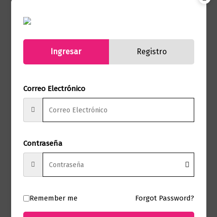
Marca
Editorial Planeta
Páginas
816
Ingresar
Registro
Autor
Stephen Chbosky
Sello
Editorial Planeta
Correo Electrónico
Formato
15.0 X 23.0 X 4.6
Presentación
Tapa Blanda
Contraseña
No hay valoraciones aún.
Remember me
Forgot Password?
Solo los usuarios registrados que hayan