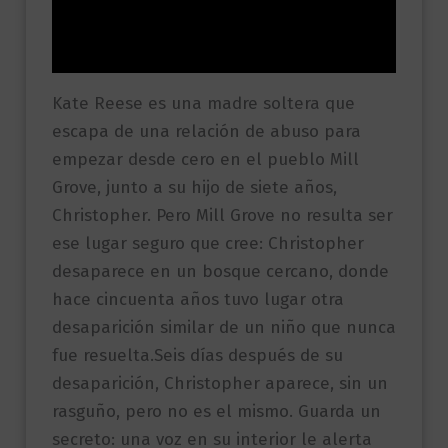
Información adicional
Valoraciones (0)
Kate Reese es una madre soltera que
escapa de una relación de abuso para
empezar desde cero en el pueblo Mill
Grove, junto a su hijo de siete años,
Christopher. Pero Mill Grove no resulta ser
ese lugar seguro que cree: Christopher
desaparece en un bosque cercano, donde
hace cincuenta años tuvo lugar otra
desaparición similar de un niño que nunca
fue resuelta.Seis días después de su
desaparición, Christopher aparece, sin un
rasguño, pero no es el mismo. Guarda un
secreto: una voz en su interior le alerta