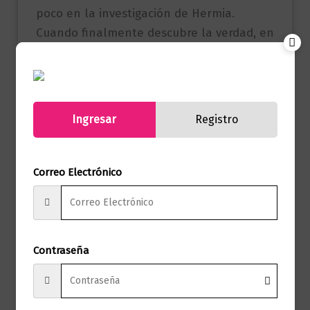
poco en la investigación de Hermia.
Cuando finalmente descubre la verdad, en
la isla danesa de Fano, ocupada por los
alemanes, no tiene manera de hacer
llegar la información a Gran Bretaña.
Ingresar
Registro
Productos relacionados
Correo Electrónico
Novela literaria
Lady masacre
Contraseña
$
75.000,00
Añadir al carrito