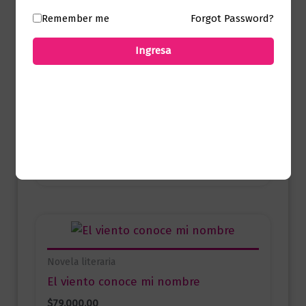
Remember me
Forgot Password?
Ingresa
Novela literaria
Akelarre
$
75.000,00
Añadir al carrito
Novela literaria
El viento conoce mi nombre
$
79.000,00