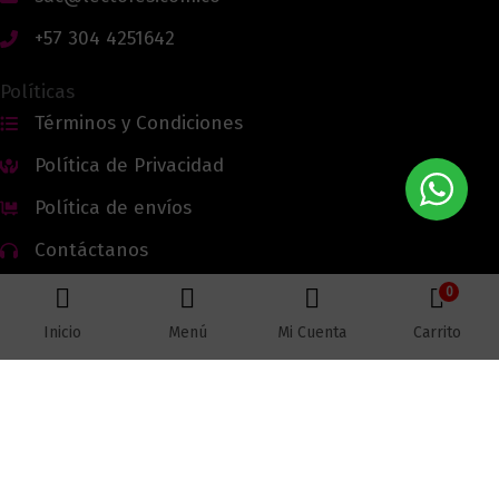
+57 304 4251642
Políticas
Términos y Condiciones
Política de Privacidad
Política de envíos
Contáctanos
0
Inicio
Menú
Mi Cuenta
Carrito
Todos los derechos reservados © 2026 Lectores.co |
Lectores.co
Bogotá - Colombia