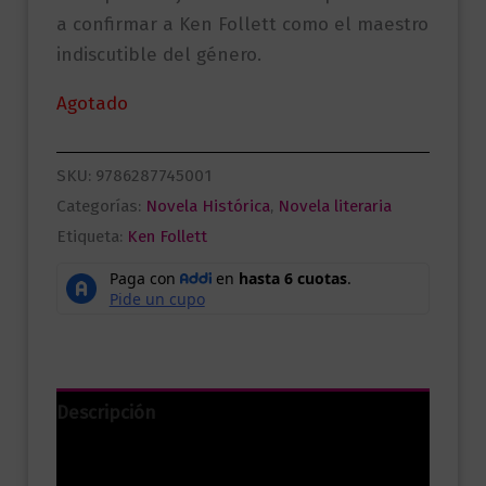
a confirmar a Ken Follett como el maestro
indiscutible del género.
Agotado
SKU:
9786287745001
Categorías:
Novela Histórica
,
Novela literaria
Etiqueta:
Ken Follett
Descripción
Información adicional