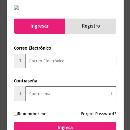
Sin embargo, la aparición de otra mujer
en la vida de Toru le lleva a experimentar
el deslumbramiento y el desengaño allí
Ingresar
Registro
donde todo debería cobrar sentido: el
sexo, el amor y la muerte. Y ningún de los
personajes parece capaz de alcanzar el
Correo Electrónico
frágil equilibrio entre las esperanzas
juveniles y la necesidad de encontrar un
lugar en el mundo.Sin embargo, la
aparición de otra mujer en la vida de Toru
Contraseña
le lleva a experimentar el
deslumbramiento y el desengaño allí
donde todo debería cobrar sentido: el
sexo, el amor y la muerte. Y ningún de los
Remember me
Forgot Password?
personajes parece capaz de alcanzar el
frágil equilibrio entre las esperanzas
Ingresa