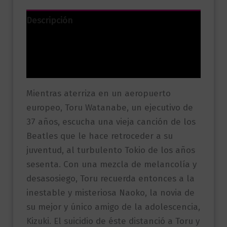
Descripción
Información adicional
Valoraciones (0)
Mientras aterriza en un aeropuerto
europeo, Toru Watanabe, un ejecutivo de
37 años, escucha una vieja canción de los
Beatles que le hace retroceder a su
juventud, al turbulento Tokio de los años
sesenta. Con una mezcla de melancolía y
desasosiego, Toru recuerda entonces a la
inestable y misteriosa Naoko, la novia de
su mejor y único amigo de la adolescencia,
Kizuki. El suicidio de éste distanció a Toru y