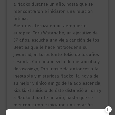
a Naoko durante un año, hasta que se
reencontraron e iniciaron una relación
íntima.
Mientras aterriza en un aeropuerto
europeo, Toru Watanabe, un ejecutivo de
37 años, escucha una vieja canción de los
Beatles que le hace retroceder a su
juventud, al turbulento Tokio de los años
sesenta. Con una mezcla de melancolía y
desasosiego, Toru recuerda entonces a la
inestable y misteriosa Naoko, la novia de
su mejor y único amigo de la adolescencia,
Kizuki. El suicidio de éste distanció a Toru y
a Naoko durante un año, hasta que se
reencontraron e iniciaron una relación
íntima.