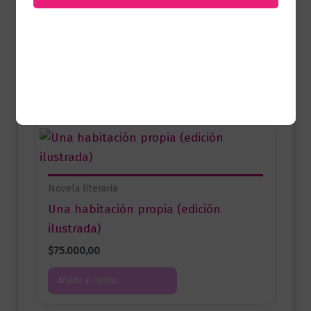
juveniles y la necesidad de encontrar un
lugar en el mundo.
Productos relacionados
Novela literaria
Una habitación propia (edición
ilustrada)
$
75.000,00
Añadir al carrito