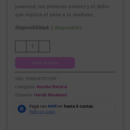
juventud, los primeros amores y el dolor
que implica el paso a la madurez.
Disponibilidad:
2 disponibles
Tokio
-
+
blues
cantidad
Añadir al carrito
SKU:
9786287577299
Categoría:
Novela literaria
Etiqueta:
Haruki Murakami