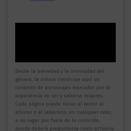
Descripción
Información adicional
Valoraciones (0)
Desde la brevedad y la intensidad del
género, la autora construye aquí un
conjunto de personajes marcados por la
experiencia de ser y saberse mujeres.
Cada página puede llevar al lector al
abismo o al laberinto; en cualquier caso,
a un lugar por fuera de lo conocido,
donde deberá preguntarse cómo actuaría