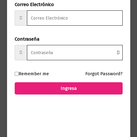
Correo Electrónico
No hay valoraciones aún.
Solo los usuarios registrados que hayan
comprado este producto pueden hacer
Contraseña
una valoración.
Remember me
Forgot Password?
Productos relacionados
Ingresa
Novela literaria
Los vagabundos de Dios
$
75.000,00