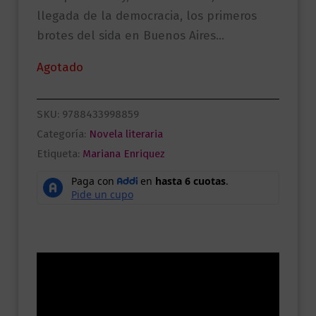
llegada de la democracia, los primeros
brotes del sida en Buenos Aires…
Agotado
SKU:
9788433998859
Categoría:
Novela literaria
Etiqueta:
Mariana Enriquez
Descripción
Información adicional