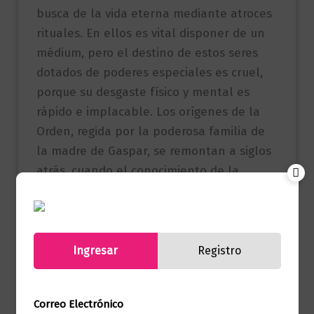
busca de la vida eterna mediante atroces
rituales. En ellos es vital disponer de un
médium, pero el destino de estos seres
dotados de poderes especiales es cruel,
porque su desgaste físico y mental es
rápido e implacable. Los orígenes de la
Orden, regida por la poderosa familia de
la madre de Gaspar, se remontan a siglos
atrás, cuando el conocimiento de la
Oscuridad llegó desde el corazón de África
a Inglaterra y desde allí se extendió hasta
Argentina.
Ingresar
Registro
Referencia
9788433998859
(ISBN)
Correo Electrónico