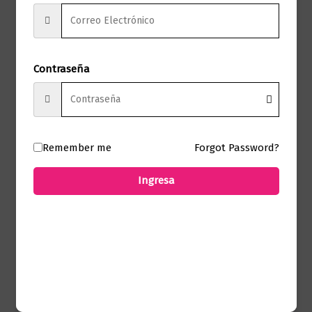
Editorial Penguin
Marca
Random House
Páginas
672
Contraseña
Autor
Mariana Enriquez
Sello
Anagrama
Remember me
Forgot Password?
Formato
13.5 X 20.5
Ingresa
Presentación
Tapa Blanda
No hay valoraciones aún.
Solo los usuarios registrados que hayan
comprado este producto pueden hacer