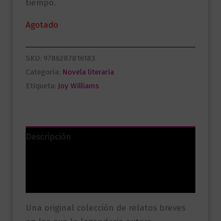
tiempo.
Agotado
SKU:
9786287816183
Categoría:
Novela literaria
Etiqueta:
Joy Williams
Descripción
Información adicional
Valoraciones (0)
Una original colección de relatos breves