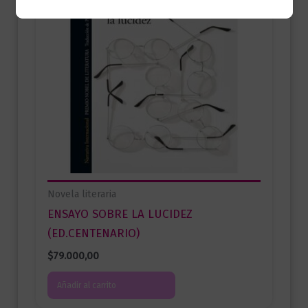
Novela literaria
ENSAYO SOBRE LA LUCIDEZ
(ED.CENTENARIO)
$
79.000,00
Añadir al carrito