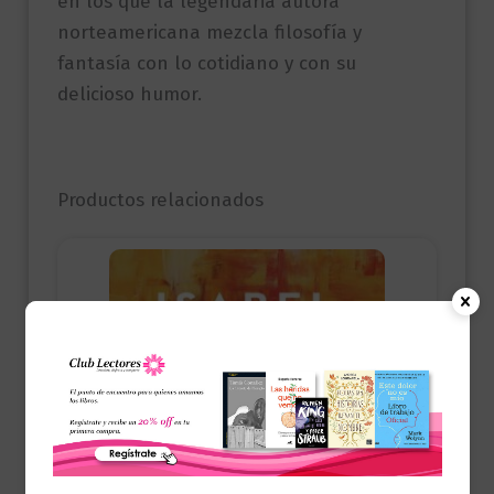
en los que la legendaria autora
norteamericana mezcla filosofía y
fantasía con lo cotidiano y con su
delicioso humor.
Productos relacionados