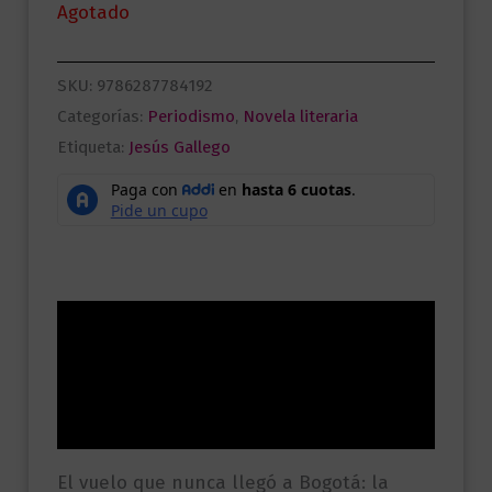
Agotado
SKU:
9786287784192
Categorías:
Periodismo
,
Novela literaria
Etiqueta:
Jesús Gallego
Descripción
Información adicional
Valoraciones (0)
El vuelo que nunca llegó a Bogotá: la