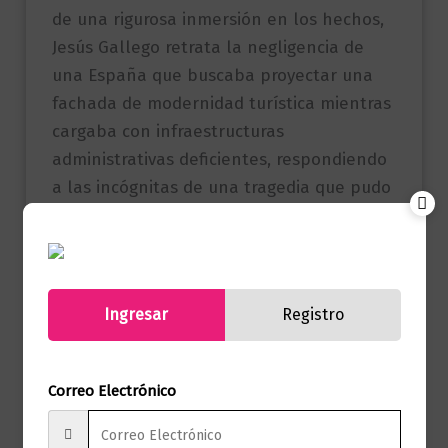
de una rigurosa inmersión en los hechos,
Jesús Gallego retrata la negligencia de
una España que buscaba proyectar una
fachada de modernidad turística mientras
cargaba con infraestructuras
administrativas deficientes, respondiendo
a las incógnitas de una tragedia que pudo
haberse evitado.
Referencia
9786287784192
(ISBN)
Ingresar
Registro
Editorial Penguin
Marca
Random House
Correo Electrónico
Páginas
384