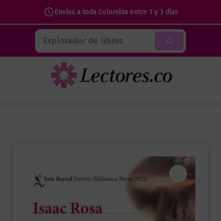
Envíos a toda Colombia entre 1 y 3 días
Ir
Buscar
al
contenido