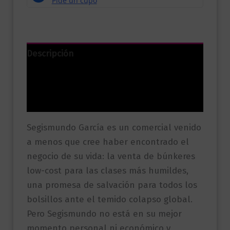
Descripción
Información adicional
Valoraciones (0)
Segismundo García es un comercial venido
a menos que cree haber encontrado el
negocio de su vida: la venta de búnkeres
low-cost para las clases más humildes,
una promesa de salvación para todos los
bolsillos ante el temido colapso global.
Pero Segismundo no está en su mejor
momento personal ni económico y