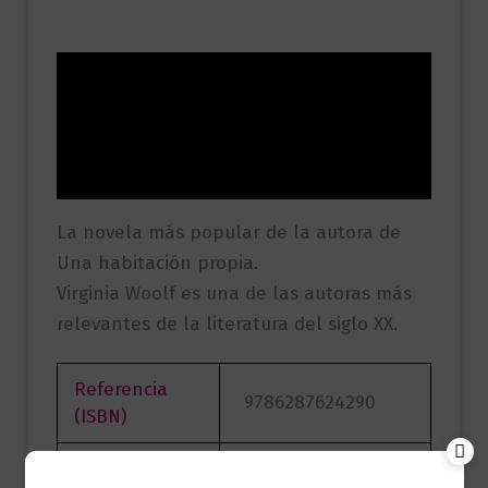
Descripción
Información adicional
Valoraciones (0)
La novela más popular de la autora de
Una habitación propia.
Virginia Woolf es una de las autoras más
relevantes de la literatura del siglo XX.
Referencia
9786287624290
(ISBN)
Marca
Editorial Planeta