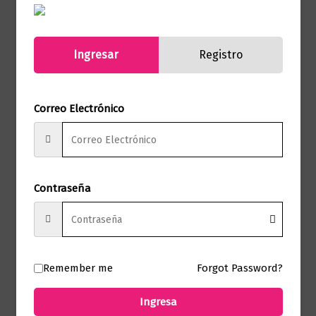
Páginas
240
Autor
Virginia Woolf
Ingresar
Registro
Sello
Austral
Correo Electrónico
Formato
12.5 x 19
Presentación
Tapa Dura
Contraseña
No hay valoraciones aún.
Solo los usuarios registrados que hayan
Remember me
Forgot Password?
comprado este producto pueden hacer
una valoración.
Ingresa