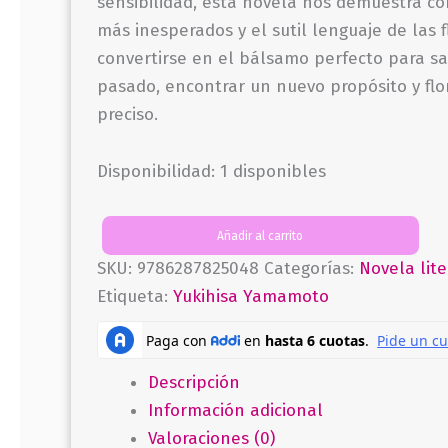
sensibilidad, esta novela nos demuestra c
más inesperados y el sutil lenguaje de las 
convertirse en el bálsamo perfecto para sa
pasado, encontrar un nuevo propósito y fl
preciso.
Disponibilidad:
1 disponibles
Añadir al carrito
La
SKU:
9786287825048
Categorías:
Novela lite
pequeña
Etiqueta:
Yukihisa Yamamoto
floristería
en
Tokio
Descripción
cantidad
Información adicional
Valoraciones (0)