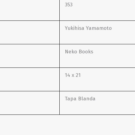
353
Yukihisa Yamamoto
Neko Books
14 x 21
Tapa Blanda