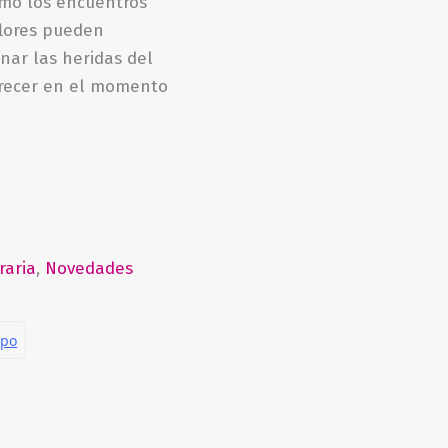
ómo los encuentros
flores pueden
nar las heridas del
orecer en el momento
raria
,
Novedades