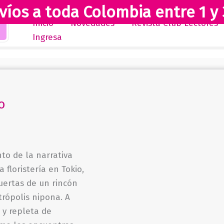
víos a toda Colombia entre 1 y 
Inicio
Novedades
Revista Club Lectores
Ingresa
o
nto de la narrativa
floristería en Tokio,
uertas de un rincón
trópolis nipona. A
 y repleta de