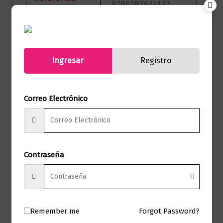
9786287624177
(ISBN)
Marca
Editorial Planeta
Páginas
256
Ingresar
Registro
Autor
Franz Kafka
Correo Electrónico
Sello
Austral
Formato
12.5 x 19
Presentación
Tapa Dura
Contraseña
No hay valoraciones aún.
Remember me
Forgot Password?