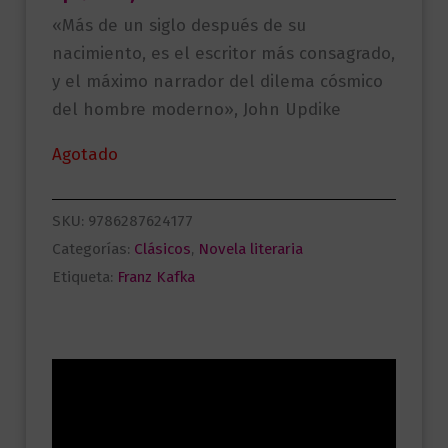
«Más de un siglo después de su
nacimiento, es el escritor más consagrado,
y el máximo narrador del dilema cósmico
del hombre moderno», John Updike
Agotado
SKU:
9786287624177
Categorías:
Clásicos
,
Novela literaria
Etiqueta:
Franz Kafka
Descripción
Información adicional