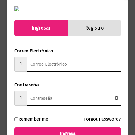
Autor
DAN BROWN
Sello
Booket
Ingresar
Registro
Formato
13 X 20
Presentación
Tapa Blanda
Correo Electrónico
No hay valoraciones aún.
Contraseña
Solo los usuarios registrados que hayan
comprado este producto pueden hacer
una valoración.
Remember me
Forgot Password?
Ingresa