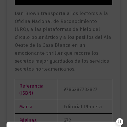
Dan Brown transporta a los lectores a la
Oficina Nacional de Reconocimiento
(NRO), a las plataformas de hielo del
círculo polar ártico y a los pasillos del Ala
Oeste de la Casa Blanca en un
emocionante thriller que recorre los
secretos mejor guardados de los servicios
secretos norteamericanos.
Referencia
9786287732827
(ISBN)
Marca
Editorial Planeta
Páginas
672