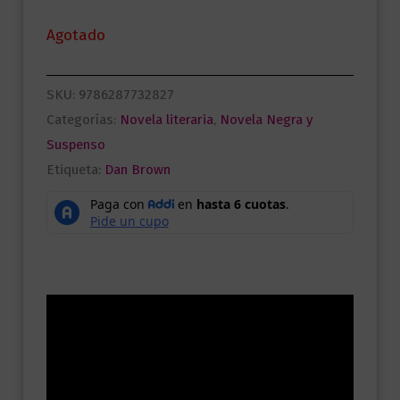
Agotado
SKU:
9786287732827
Categorías:
Novela literaria
,
Novela Negra y
Suspenso
Etiqueta:
Dan Brown
Descripción
Información adicional
Valoraciones (0)