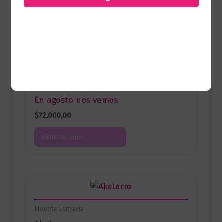
Productos relacionados
Novela literaria
En agosto nos vemos
$
72.000,00
Añadir al carrito
Novela literaria