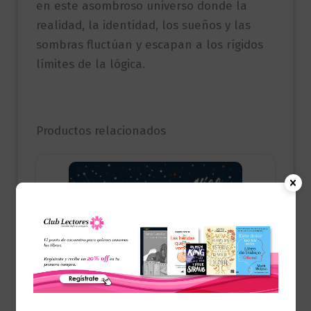
en este asombroso universo donde la
realidad, la identidad, los sueños y las
sombras fluctúan y escapan a los rígidos
límites de la lógica.
Productos relacionados