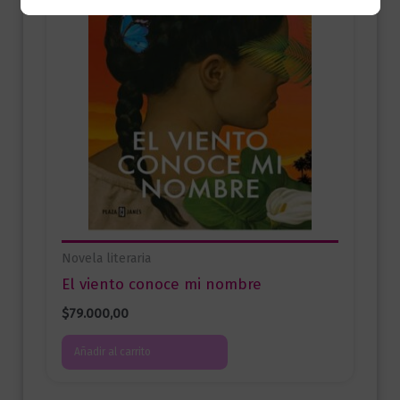
Novela literaria
El viento conoce mi nombre
$
79.000,00
Añadir al carrito