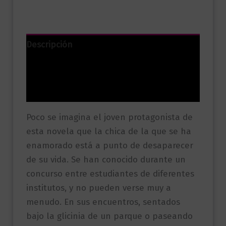
Descripción
Información adicional
Valoraciones (0)
Poco se imagina el joven protagonista de
esta novela que la chica de la que se ha
enamorado está a punto de desaparecer
de su vida. Se han conocido durante un
concurso entre estudiantes de diferentes
institutos, y no pueden verse muy a
menudo. En sus encuentros, sentados
bajo la glicinia de un parque o paseando