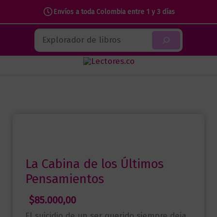
de
Envíos a toda Colombia entre 1 y 3 días
los
Ir
Buscar
Últimos
al
Pensamientos
contenido
cantidad
La Cabina de los Últimos
Pensamientos
$
85.000,00
El suicidio de un ser querido siempre deja