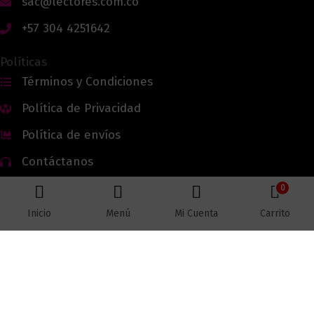
sac@lectores.com.co
+57 304 4251642
Políticas
Términos y Condiciones
Política de Privacidad
Política de envíos
Contáctanos
0
Inicio
Menú
Mi Cuenta
Carrito
Todos los derechos reservados © 2026 Lectores.co |
Lectores.co
Bogotá - Colombia