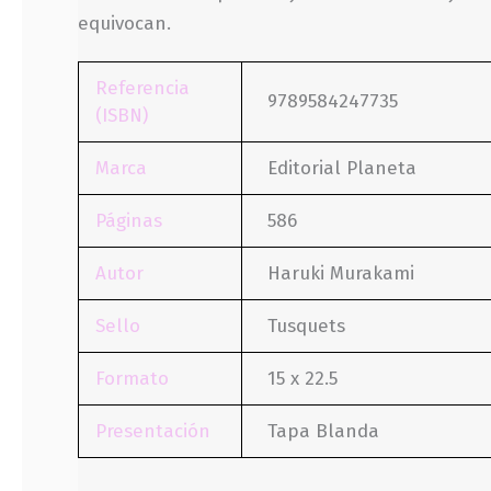
equivocan.
Referencia
9789584247735
(ISBN)
Marca
Editorial Planeta
Páginas
586
Autor
Haruki Murakami
Sello
Tusquets
Formato
15 x 22.5
Presentación
Tapa Blanda