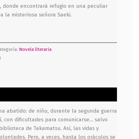
, donde encontrará refugio en una peculiar
a la misteriosa señora Saeki.
ategoría:
Novela literaria
i
e ha abatido: de niño, durante la segunda guerra
í, con dificultades para comunicarse… salvo
blioteca de Takamatsu. Así, las vidas y
luntades. Pero, a veces, hasta los oráculos se