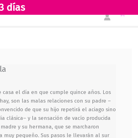
3 días
Tienda
Acerca de nosotros
la
 casa el día en que cumple quince años. Los
s hay, son las malas relaciones con su padre –
nvencido de que su hijo repetirá el aciago sino
ia clásica– y la sensación de vacío producida
u madre y su hermana, que se marcharon
a muy pequeño. Sus pasos le llevarán al sur