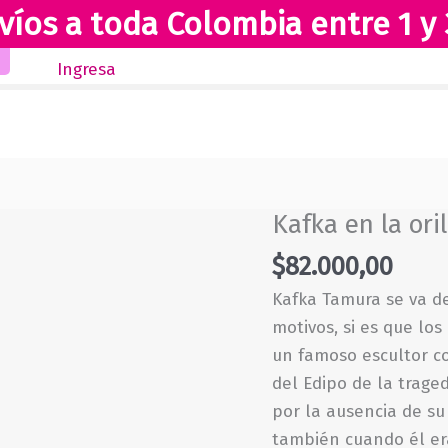
víos a toda Colombia entre 1 y 
Inicio
Novedades
Revista Club Lectores
Ingresa
Kafka en la oril
$
82.000,00
Kafka Tamura se va de
motivos, si es que lo
un famoso escultor co
del Edipo de la traged
por la ausencia de s
también cuando él er