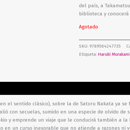
del país, a Takamatsu
biblioteca y conocerá 
Agotado
SKU:
9789584247735
C
Etiqueta:
Haruki Murakam
ones (0)
 (en el sentido clásico), sobre la de Satoru Nakata ya s
alió con secuelas, sumido en una especie de olvido de s
io y emprende un viaje que le conducirá también a la bi
o en un curso inexorable que no atiende a razones ni vo