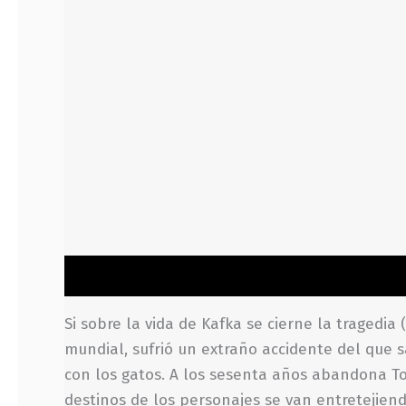
Descripción
Información adicional
Valoraci
Si sobre la vida de Kafka se cierne la tragedia
mundial, sufrió un extraño accidente del que s
con los gatos. A los sesenta años abandona Tok
destinos de los personajes se van entretejiend