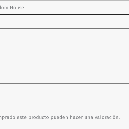
ndom House
omprado este producto pueden hacer una valoración.