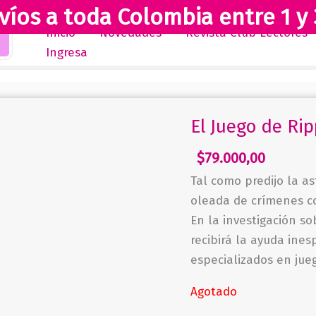
víos a toda Colombia entre 1 y 
Inicio
Novedades
Revista Club Lectores
Ingresa
El Juego de Ri
$
79.000,00
Tal como predijo la a
oleada de crímenes co
En la investigación so
recibirá la ayuda ine
especializados en jueg
Agotado