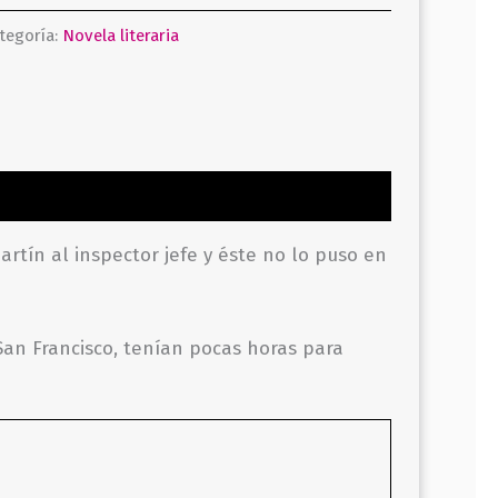
tegoría:
Novela literaria
rtín al inspector jefe y éste no lo puso en
San Francisco, tenían pocas horas para