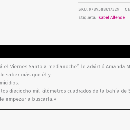
SKU:
9789588617329
Ca
Etiqueta:
Isabel Allende
aciones (0)
á el Viernes Santo a medianoche”, le advirtió Amanda Ma
de saber más que él y
icidios.
los dieciocho mil kilómetros cuadrados de la bahía de 
nde empezar a buscarla.»