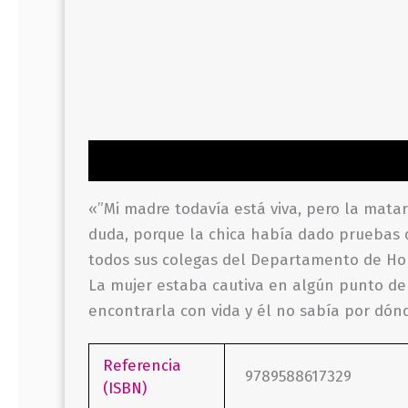
Descripción
Información adicional
Valor
«”Mi madre todavía está viva, pero la matar
duda, porque la chica había dado pruebas 
todos sus colegas del Departamento de Hom
La mujer estaba cautiva en algún punto de 
encontrarla con vida y él no sabía por dó
Referencia
9789588617329
(ISBN)