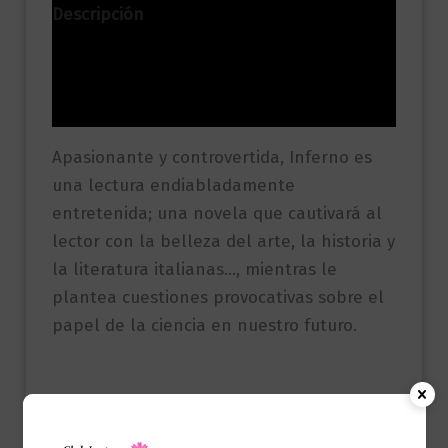
Descripción
Información adicional
Valoraciones (0)
Apasionante y controvertida, Inferno es
una lectura endiabladamente
entretenida; una novela que cautivará al
lector con la belleza del arte, la historia y
la literatura italianas…, mientras le
plantea cuestiones provocativas sobre el
papel de la ciencia en nuestro futuro.
Productos relacionados