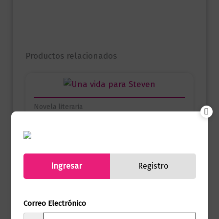
Productos relacionados
Novela literaria
Una vida para Steven
$
42.900,00
Añadir al carrito
Ingresar
Registro
Correo Electrónico