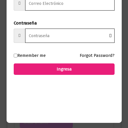
Novela literaria
Los vagabundos de Dios
Contraseña
$
75.000,00
Añadir al carrito
Remember me
Forgot Password?
Ingresa
Novela literaria
ENSAYO SOBRE LA LUCIDEZ
(ED.CENTENARIO)
$
79.000,00
Añadir al carrito