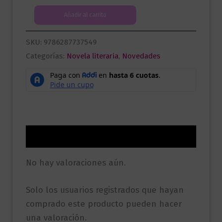
El
Añadir al carrito
amante
Japonés
SKU:
9786287737549
cantidad
Categorías:
Novela literaria
,
Novedades
Valoraciones (0)
No hay valoraciones aún.
Solo los usuarios registrados que hayan
comprado este producto pueden hacer
una valoración.