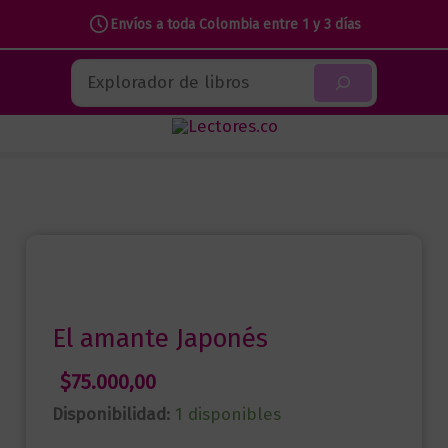
amante
Envíos a toda Colombia entre 1 y 3 días
Japonés
Ir
cantidad
Buscar
al
contenido
El amante Japonés
$
75.000,00
Disponibilidad:
1 disponibles