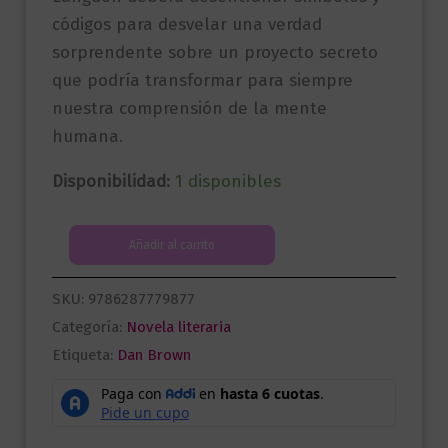
códigos para desvelar una verdad
sorprendente sobre un proyecto secreto
que podría transformar para siempre
nuestra comprensión de la mente
humana.
Disponibilidad:
1 disponibles
El
Añadir al carrito
último
secreto
SKU:
9786287779877
cantidad
Categoría:
Novela literaria
Etiqueta:
Dan Brown