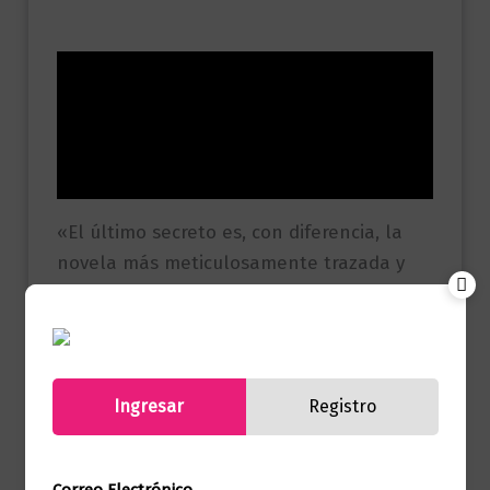
Descripción
Información adicional
Valoraciones (0)
«El último secreto es, con diferencia, la
novela más meticulosamente trazada y
ambiciosa que he escrito hasta ahora, y
también la más entretenida. Escribir esta
historia ha sido un inolvidable viaje de
descubrimiento.» Dan Brown
Ingresar
Registro
Referencia
9786287779877
(ISBN)
Correo Electrónico