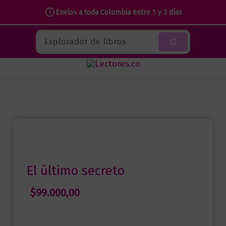
último
Envíos a toda Colombia entre 1 y 3 días
secreto
Ir
cantidad
Buscar
al
contenido
El último secreto
$
99.000,00