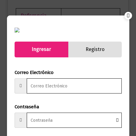
Referencia
9786287732803
(ISBN)
Marca
Editorial Planeta
Ingresar
Registro
Páginas
736
Autor
DAN BROWN
Correo Electrónico
Sello
Booket
Formato
13 X 20
Contraseña
Presentación
Tapa Blanda